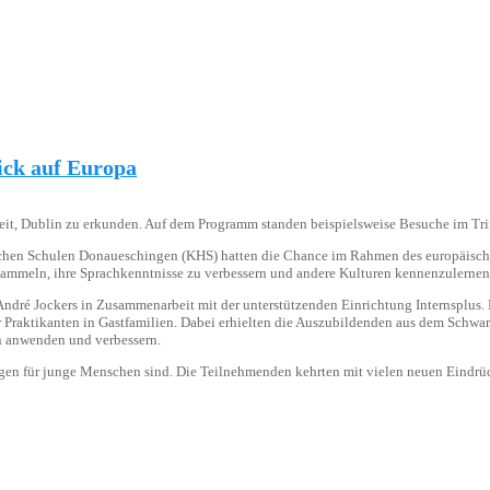
ick auf Europa
Zeit, Dublin zu erkunden. Auf dem Programm standen beispielsweise Besuche im Tr
lichen Schulen Donaueschingen (KHS) hatten die Chance im Rahmen des europäis
ammeln, ihre Sprachkenntnisse zu verbessern und andere Kulturen kennenzulernen
ndré Jockers in Zusammenarbeit mit der unterstützenden Einrichtung Internsplus.
raktikanten in Gastfamilien. Dabei erhielten die Auszubildenden aus dem Schwarzw
en anwenden und verbessern.
ungen für junge Menschen sind. Die Teilnehmenden kehrten mit vielen neuen Eindr