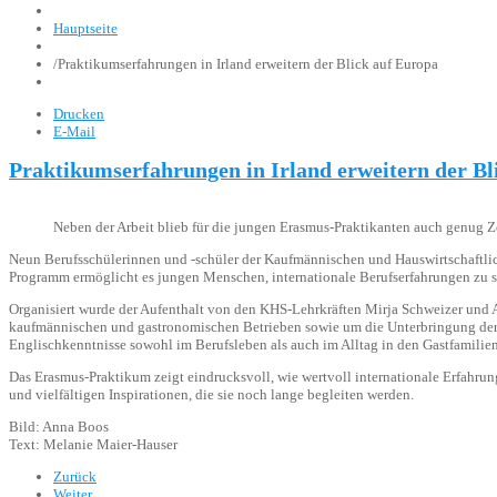
Hauptseite
/
Praktikumserfahrungen in Irland erweitern der Blick auf Europa
Drucken
E-Mail
Praktikumserfahrungen in Irland erweitern der Bl
Neben der Arbeit blieb für die jungen Erasmus-Praktikanten auch genug 
Neun Berufsschülerinnen und -schüler der Kaufmännischen und Hauswirtschaft
Programm ermöglicht es jungen Menschen, internationale Berufserfahrungen zu s
Organisiert wurde der Aufenthalt von den KHS-Lehrkräften Mirja Schweizer und A
kaufmännischen und gastronomischen Betrieben sowie um die Unterbringung der P
Englischkenntnisse sowohl im Berufsleben als auch im Alltag in den Gastfamili
Das Erasmus-Praktikum zeigt eindrucksvoll, wie wertvoll internationale Erfahr
und vielfältigen Inspirationen, die sie noch lange begleiten werden.
Bild: Anna Boos
Text: Melanie Maier-Hauser
Zurück
Weiter