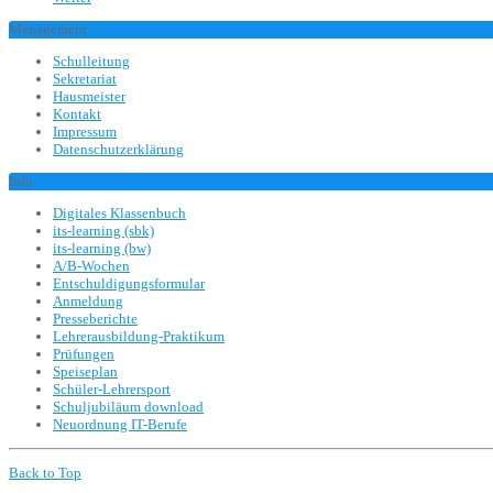
Management
Schulleitung
Sekretariat
Hausmeister
Kontakt
Impressum
Datenschutzerklärung
Info
Digitales Klassenbuch
its-learning (sbk)
its-learning (bw)
A/B-Wochen
Entschuldigungsformular
Anmeldung
Presseberichte
Lehrerausbildung-Praktikum
Prüfungen
Speiseplan
Schüler-Lehrersport
Schuljubiläum download
Neuordnung IT-Berufe
Back to Top