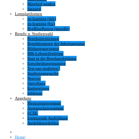
Mitglied werden
Satzung
Lernplattformen
its-learning (sbk)
its-learning (bw)
BigBlueButton (moodle)
Berufs- u. Studienwahl
Berufsorientierung
Berufsberatung der Arbeitsagentur
Bildungsnavigator
IHK-Lehrstellenbörse
Start in die Berufsausbildung
Entscheidungstraining
Test-was studieren?
Studiengangsuche
Neuvoo
Univillage
Karrieretipps
Jobbörse
Angebote
Mentorenprogramm
Austauschprogramme
ECDL
Ergänzende Ausbildung
Ausbildungshilfen
Home
/