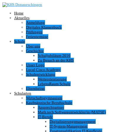
Home
Aktuelles
Anmeldung
Digitales Klassenbuch
Prüfungen
Ferientermine
Schule
Über uns
Geschichte
Schuljubiläum 2016
Zu Besuch an der KHS
Unser Logo
Local Cisco Academy
Schulentwicklung
Werteorientierung
LebensRaum Schule
Elternbeirat
Schularten
Wirtschaftsgymnasium
Kaufmännische Berufsschule
Ansprechpartner
Math.tech.Softwareentwickler/in (MATSE)
IT-Berufe
Digitalisierungsmanagement
IT-System-Management
Zusatzqualifikation IT-Kaufleute