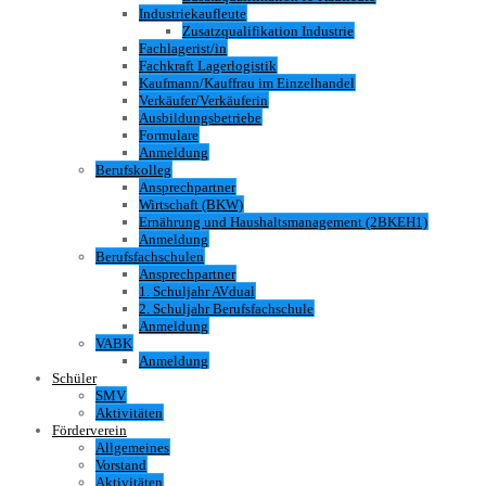
Industriekaufleute
Zusatzqualifikation Industrie
Fachlagerist/in
Fachkraft Lagerlogistik
Kaufmann/Kauffrau im Einzelhandel
Verkäufer/Verkäuferin
Ausbildungsbetriebe
Formulare
Anmeldung
Berufskolleg
Ansprechpartner
Wirtschaft (BKW)
Ernährung und Haushaltsmanagement (2BKEH1)
Anmeldung
Berufsfachschulen
Ansprechpartner
1. Schuljahr AVdual
2. Schuljahr Berufsfachschule
Anmeldung
VABK
Anmeldung
Schüler
SMV
Aktivitäten
Förderverein
Allgemeines
Vorstand
Aktivitäten