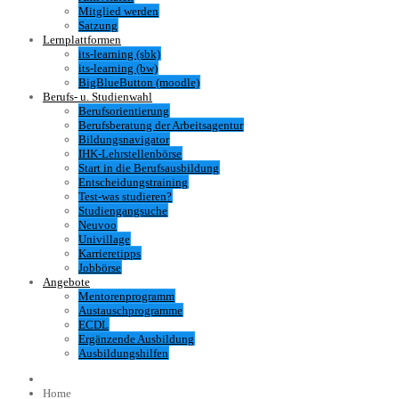
Mitglied werden
Satzung
Lernplattformen
its-learning (sbk)
its-learning (bw)
BigBlueButton (moodle)
Berufs- u. Studienwahl
Berufsorientierung
Berufsberatung der Arbeitsagentur
Bildungsnavigator
IHK-Lehrstellenbörse
Start in die Berufsausbildung
Entscheidungstraining
Test-was studieren?
Studiengangsuche
Neuvoo
Univillage
Karrieretipps
Jobbörse
Angebote
Mentorenprogramm
Austauschprogramme
ECDL
Ergänzende Ausbildung
Ausbildungshilfen
Home