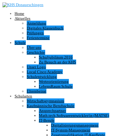
Home
Aktuelles
Anmeldung
Digitales Klassenbuch
Prüfungen
Ferientermine
Schule
Über uns
Geschichte
Schuljubiläum 2016
Zu Besuch an der KHS
Unser Logo
Local Cisco Academy
Schulentwicklung
Werteorientierung
LebensRaum Schule
Elternbeirat
Schularten
Wirtschaftsgymnasium
Kaufmännische Berufsschule
Ansprechpartner
Math.tech.Softwareentwickler/in (MATSE)
IT-Berufe
Digitalisierungsmanagement
IT-System-Management
Zusatzqualifikation IT-Kaufleute