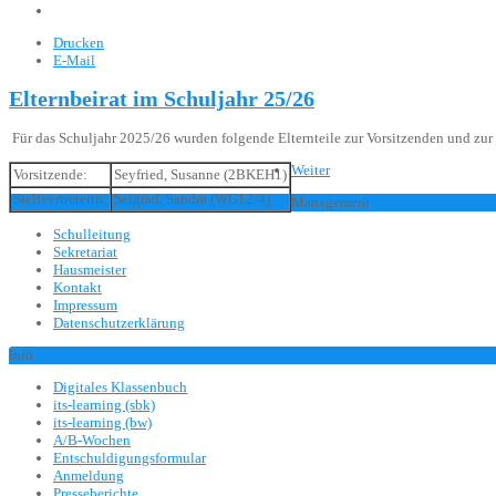
Drucken
E-Mail
Elternbeirat im Schuljahr 25/26
Für das Schuljahr 2025/26 wurden folgende Elternteile zur Vorsitzenden und zur 
Weiter
Vorsitzende:
Seyfried, Susanne (2BKEH1)
Stellvertreterin:
Selgrad, Sandra (WG12/4)
Management
Schulleitung
Sekretariat
Hausmeister
Kontakt
Impressum
Datenschutzerklärung
Info
Digitales Klassenbuch
its-learning (sbk)
its-learning (bw)
A/B-Wochen
Entschuldigungsformular
Anmeldung
Presseberichte