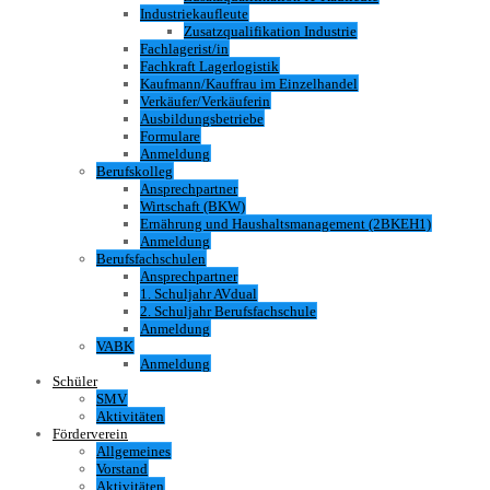
Industriekaufleute
Zusatzqualifikation Industrie
Fachlagerist/in
Fachkraft Lagerlogistik
Kaufmann/Kauffrau im Einzelhandel
Verkäufer/Verkäuferin
Ausbildungsbetriebe
Formulare
Anmeldung
Berufskolleg
Ansprechpartner
Wirtschaft (BKW)
Ernährung und Haushaltsmanagement (2BKEH1)
Anmeldung
Berufsfachschulen
Ansprechpartner
1. Schuljahr AVdual
2. Schuljahr Berufsfachschule
Anmeldung
VABK
Anmeldung
Schüler
SMV
Aktivitäten
Förderverein
Allgemeines
Vorstand
Aktivitäten