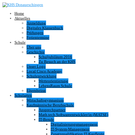
Home
Aktuelles
Anmeldung
Digitales Klassenbuch
Prüfungen
Ferientermine
Schule
Über uns
Geschichte
Schuljubiläum 2016
Zu Besuch an der KHS
Unser Logo
Local Cisco Academy
Schulentwicklung
Werteorientierung
LebensRaum Schule
Elternbeirat
Schularten
Wirtschaftsgymnasium
Kaufmännische Berufsschule
Ansprechpartner
Math.tech.Softwareentwickler/in (MATSE)
IT-Berufe
Digitalisierungsmanagement
IT-System-Management
Zusatzqualifikation IT-Kaufleute