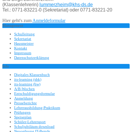
(Klassenlehrerin)
lummerzheim@khs-ds.de
Tel.: 0771-83221-0 (Sekretariat) oder 0771-83221-20
Hier geht's zum
Anmeldeformular
Management
Schulleitung
Sekretariat
Hausmeister
Kontakt
Impressum
Datenschutzerklärung
Info
Digitales Klassenbuch
its-learning (sbk)
its-learning (bw)
A/B-Wochen
Entschuldigungsformular
Anmeldung
Presseberichte
Lehrerausbildung-Praktikum
Prüfungen
Speiseplan
Schüler-Lehrersport
Schuljubiläum download
Neuordnung IT-Berufe