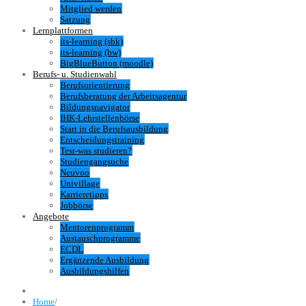
Mitglied werden
Satzung
Lernplattformen
its-learning (sbk)
its-learning (bw)
BigBlueButton (moodle)
Berufs- u. Studienwahl
Berufsorientierung
Berufsberatung der Arbeitsagentur
Bildungsnavigator
IHK-Lehrstellenbörse
Start in die Berufsausbildung
Entscheidungstraining
Test-was studieren?
Studiengangsuche
Neuvoo
Univillage
Karrieretipps
Jobbörse
Angebote
Mentorenprogramm
Austauschprogramme
ECDL
Ergänzende Ausbildung
Ausbildungshilfen
Home
/