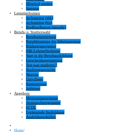
Mitglied werden
Satzung
Lernplattformen
its-learning (sbk)
its-learning (bw)
BigBlueButton (moodle)
Berufs- u. Studienwahl
Berufsorientierung
Berufsberatung der Arbeitsagentur
Bildungsnavigator
IHK-Lehrstellenbörse
Start in die Berufsausbildung
Entscheidungstraining
Test-was studieren?
Studiengangsuche
Neuvoo
Univillage
Karrieretipps
Jobbörse
Angebote
Mentorenprogramm
Austauschprogramme
ECDL
Ergänzende Ausbildung
Ausbildungshilfen
Home
/