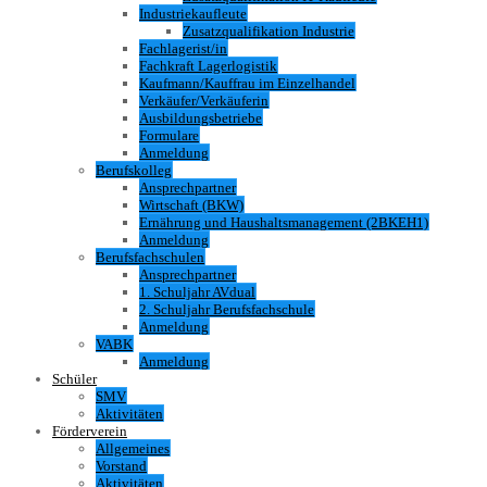
Industriekaufleute
Zusatzqualifikation Industrie
Fachlagerist/in
Fachkraft Lagerlogistik
Kaufmann/Kauffrau im Einzelhandel
Verkäufer/Verkäuferin
Ausbildungsbetriebe
Formulare
Anmeldung
Berufskolleg
Ansprechpartner
Wirtschaft (BKW)
Ernährung und Haushaltsmanagement (2BKEH1)
Anmeldung
Berufsfachschulen
Ansprechpartner
1. Schuljahr AVdual
2. Schuljahr Berufsfachschule
Anmeldung
VABK
Anmeldung
Schüler
SMV
Aktivitäten
Förderverein
Allgemeines
Vorstand
Aktivitäten