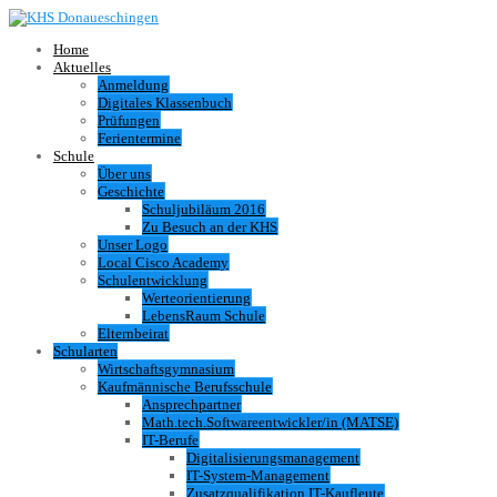
Home
Aktuelles
Anmeldung
Digitales Klassenbuch
Prüfungen
Ferientermine
Schule
Über uns
Geschichte
Schuljubiläum 2016
Zu Besuch an der KHS
Unser Logo
Local Cisco Academy
Schulentwicklung
Werteorientierung
LebensRaum Schule
Elternbeirat
Schularten
Wirtschaftsgymnasium
Kaufmännische Berufsschule
Ansprechpartner
Math.tech.Softwareentwickler/in (MATSE)
IT-Berufe
Digitalisierungsmanagement
IT-System-Management
Zusatzqualifikation IT-Kaufleute