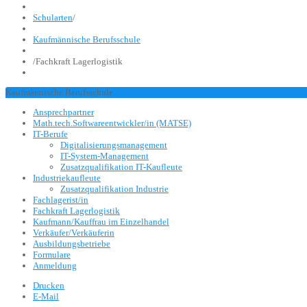
Schularten
/
Kaufmännische Berufsschule
/
Fachkraft Lagerlogistik
Kaufmännische Berufsschule
Ansprechpartner
Math.tech.Softwareentwickler/in (MATSE)
IT-Berufe
Digitalisierungsmanagement
IT-System-Management
Zusatzqualifikation IT-Kaufleute
Industriekaufleute
Zusatzqualifikation Industrie
Fachlagerist/in
Fachkraft Lagerlogistik
Kaufmann/Kauffrau im Einzelhandel
Verkäufer/Verkäuferin
Ausbildungsbetriebe
Formulare
Anmeldung
Drucken
E-Mail